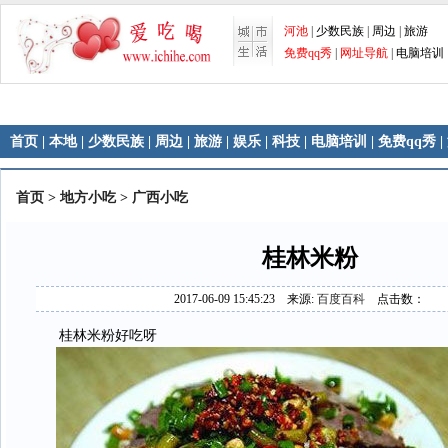
河池
|
少数民族
|
周边
|
旅游
免费qq秀
|
网址导航
|
电脑培训
首页
|
本地
|
少数民族
|
周边
|
旅游
|
娱乐
|
科技
|
电脑培训
|
免费qq秀
|
首页
>
地方小吃
>
广西小吃
桂林米粉
2017-06-09 15:45:23 来源:
百度百科
点击数：
桂林米粉好吃呀